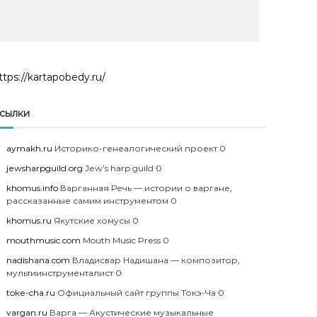
ttps://kartapobedy.ru/
сылки
aymakh.ru
Историко-генеалогический проект 0
jewsharpguild.org
Jew’s harp guild 0
khomus.info
Варганная Речь — истории о варгане,
рассказанные самим инструментом 0
khomus.ru
Якутские хомусы 0
mouthmusic.com
Mouth Music Press 0
nadishana.com
Владисвар Надишана — композитор,
мультиинструменталист 0
toke-cha.ru
Официальный сайт группы Токэ-Ча 0
vargan.ru
Варга — Акустические музыкальные