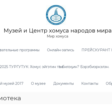
Музей и Центр хомуса народов мира
Мир хомуса
вательные программы
Онлайн-запись
ПРЕЙСКУРАНТ 
025 ТУРГУТУК: Хомус эйгэтин төһө билэҕин? Бэрэбиэркэлэн.
й музей 2017
О музее
Документы
Контакты
Обр
иотека