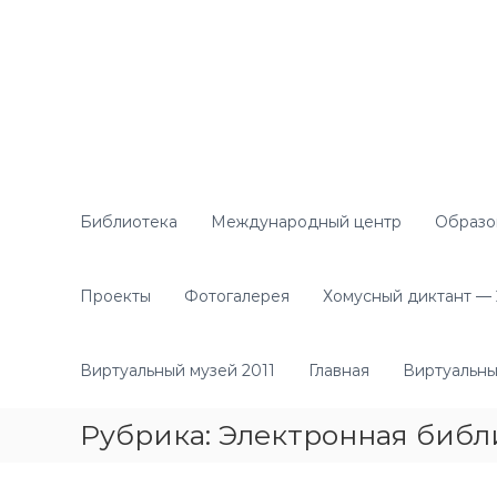
П
е
р
е
й
т
и
к
с
о
Библиотека
Международный центр
Образо
д
е
р
Проекты
Фотогалерея
Хомусный диктант — 2
ж
и
м
Виртуальный музей 2011
Главная
Виртуальны
о
м
Рубрика:
Электронная библ
у