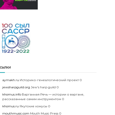
сылки
aymakh.ru
Историко-генеалогический проект 0
jewsharpguild.org
Jew’s harp guild 0
khomus.info
Варганная Речь — истории о варгане,
рассказанные самим инструментом 0
khomus.ru
Якутские хомусы 0
mouthmusic.com
Mouth Music Press 0