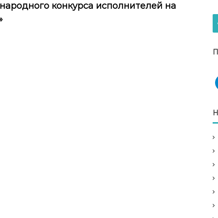
ународного конкурса исполнителей на
»
П
Н