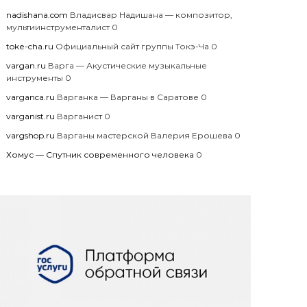
nadishana.com
Владисвар Надишана — композитор,
мультиинструменталист 0
toke-cha.ru
Официальный сайт группы Токэ-Ча 0
vargan.ru
Варга — Акустические музыкальные
инструменты 0
varganca.ru
Варганка — Варганы в Саратове 0
varganist.ru
Варганист 0
vargshop.ru
Варганы мастерской Валерия Ерошева 0
Хомус — Спутник современного человека
0