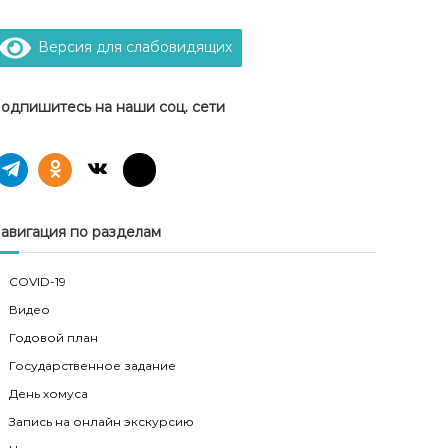
Версия для слабовидящих
одпишитесь на наши соц. сети
авигация по разделам
COVID-19
Видео
Годовой план
Государственное задание
День хомуса
Запись на онлайн экскурсию