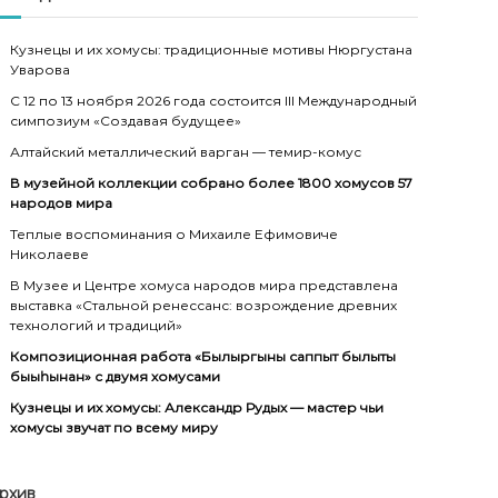
Кузнецы и их хомусы: традиционные мотивы Нюргустана
Уварова
С 12 по 13 ноября 2026 года состоится III Международный
симпозиум «Создавая будущее»
Алтайский металлический варган — темир-комус
В музейной коллекции собрано более 1800 хомусов 57
народов мира
Теплые воспоминания о Михаиле Ефимовиче
Николаеве
В Музее и Центре хомуса народов мира представлена
выставка «Стальной ренессанс: возрождение древних
технологий и традиций»
Композиционная работа «Былыргыны саппыт былыты
быыһынан» с двумя хомусами
Кузнецы и их хомусы: Александр Рудых — мастер чьи
хомусы звучат по всему миру
рхив