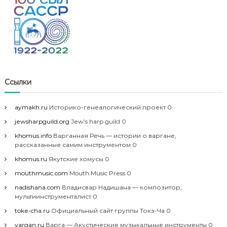
Ссылки
aymakh.ru
Историко-генеалогический проект 0
jewsharpguild.org
Jew’s harp guild 0
khomus.info
Варганная Речь — истории о варгане,
рассказанные самим инструментом 0
khomus.ru
Якутские хомусы 0
mouthmusic.com
Mouth Music Press 0
nadishana.com
Владисвар Надишана — композитор,
мультиинструменталист 0
toke-cha.ru
Официальный сайт группы Токэ-Ча 0
vargan.ru
Варга — Акустические музыкальные инструменты 0