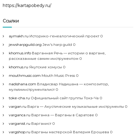
https://kartapobedy.ru/
Ссылки
aymakh.ru
Историко-генеалогический проект 0
jewsharpguild.org
Jew’s harp guild 0
khomus.info
Варганная Речь — истории о варгане,
рассказанные самим инструментом 0
khomus.ru
Якутские хомусы 0
mouthmusic.com
Mouth Music Press 0
nadishana.com
Владисвар Надишана — композитор,
мультиинструменталист 0
toke-cha.ru
Официальный сайт группы Токэ-Ча 0
vargan.ru
Варга — Акустические музыкальные инструменты 0
varganca.ru
Варганка — Варганы в Саратове 0
varganist.ru
Варганист 0
vargshop.ru
Варганы мастерской Валерия Ерошева 0