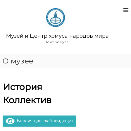
П
е
р
е
й
т
Музей и Центр хомуса народов мира
и
Мир хомуса
к
с
о
О музее
д
е
р
ж
История
и
м
Коллектив
о
м
у
Версия для слабовидящих