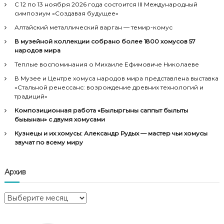
С 12 по 13 ноября 2026 года состоится III Международный
симпозиум «Создавая будущее»
Алтайский металлический варган — темир-комус
В музейной коллекции собрано более 1800 хомусов 57
народов мира
Теплые воспоминания о Михаиле Ефимовиче Николаеве
В Музее и Центре хомуса народов мира представлена выставка
«Стальной ренессанс: возрождение древних технологий и
традиций»
Композиционная работа «Былыргыны саппыт былыты
быыһынан» с двумя хомусами
Кузнецы и их хомусы: Александр Рудых — мастер чьи хомусы
звучат по всему миру
Архив
А
р
х