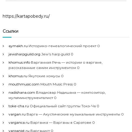
https://kartapobedy.ru/
Ссылки
aymakh.ru
Историко-генеалогический проект 0
jewsharpguild.org
Jew’s harp guild 0
khomus.info
Варганная Речь — истории о варгане,
рассказанные самим инструментом 0
khomus.ru
Якутские хомусы 0
mouthmusic.com
Mouth Music Press 0
nadishana.com
Владисвар Надишана — композитор,
мультиинструменталист 0
toke-cha.ru
Официальный сайт группы Токэ-Ча 0
vargan.ru
Варга — Акустические музыкальные инструменты 0
varganca.ru
Варганка — Варганы в Саратове 0
varganist.ru
Варганист 0