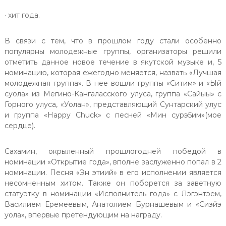
· хит года.
В связи с тем, что в прошлом году стали особенно
популярны молодежные группы, организаторы решили
отметить данное новое течение в якутской музыке и, 5
номинацию, которая ежегодно меняется, назвать «Лучшая
молодежная группа». В нее вошли группы «Ситим» и «Ый
суола» из Мегино-Кангаласского улуса, группа «Сайыы» с
Горного улуса, «Уолан», представляющий Сунтарский улус
и группа «Happy Chuck» с песней «Мин сурэ5им»(мое
сердце).
Сахамин, окрыленный прошлогодней победой в
номинации «Открытие года», вполне заслуженно попал в 2
номинации. Песня «Эн этиий» в его исполнении является
несомненным хитом. Также он поборется за заветную
статуэтку в номинации «Исполнитель года» с Лэгэнтэем,
Василием Еремеевым, Анатолием Бурнашевым и «Сиэйэ
уола», впервые претендующим на награду.