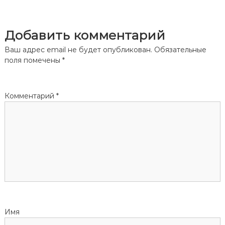
и
Добавить комментарий
г
Ваш адрес email не будет опубликован.
Обязательные
а
поля помечены
*
ц
Комментарий
*
и
я
п
о
з
Имя
а