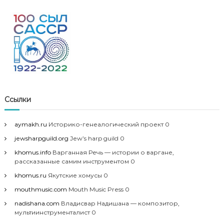
Ссылки
aymakh.ru
Историко-генеалогический проект 0
jewsharpguild.org
Jew’s harp guild 0
khomus.info
Варганная Речь — истории о варгане,
рассказанные самим инструментом 0
khomus.ru
Якутские хомусы 0
mouthmusic.com
Mouth Music Press 0
nadishana.com
Владисвар Надишана — композитор,
мультиинструменталист 0