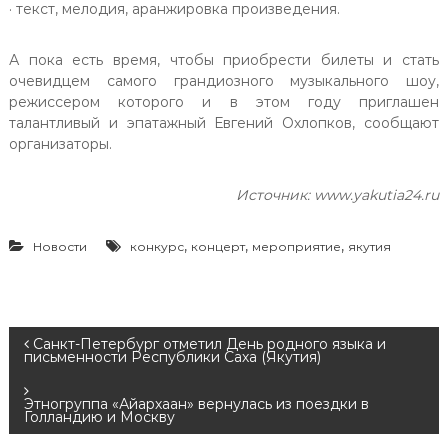
· текст, мелодия, аранжировка произведения.
А пока есть время, чтобы приобрести билеты и стать
очевидцем самого грандиозного музыкального шоу,
режиссером которого и в этом году приглашен
талантливый и эпатажный Евгений Охлопков, сообщают
организаторы.
Источник: www.yakutia24.ru
,
,
,
Новости
конкурс
концерт
мероприятие
якутия
Н
Санкт-Петербург отметил День родного языка и
письменности Республики Саха (Якутия)
а
Этногруппа «Айархаан» вернулась из поездки в
Голландию и Москву
в