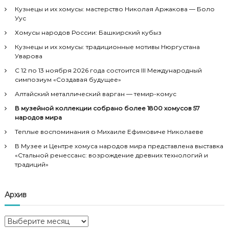
Кузнецы и их хомусы: мастерство Николая Аржакова — Боло
Уус
Хомусы народов России: Башкирский кубыз
Кузнецы и их хомусы: традиционные мотивы Нюргустана
Уварова
С 12 по 13 ноября 2026 года состоится III Международный
симпозиум «Создавая будущее»
Алтайский металлический варган — темир-комус
В музейной коллекции собрано более 1800 хомусов 57
народов мира
Теплые воспоминания о Михаиле Ефимовиче Николаеве
В Музее и Центре хомуса народов мира представлена выставка
«Стальной ренессанс: возрождение древних технологий и
традиций»
Архив
А