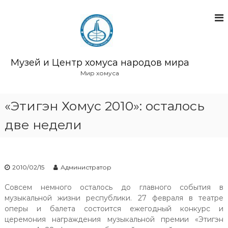
П
е
р
е
й
т
Музей и Центр хомуса народов мира
и
Мир хомуса
к
с
о
«Этигэн Хомус 2010»: осталось
д
две недели
е
р
ж
и
м
2010/02/15
Администратор
о
м
Совсем немного осталось до главного события в
у
музыкальной жизни республики. 27 февраля в театре
оперы и балета состоится ежегодный конкурс и
церемония награждения музыкальной премии «Этигэн