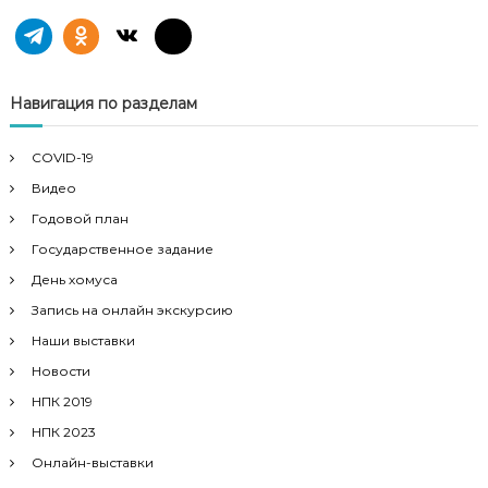
ц
и
Навигация по разделам
я
COVID-19
п
Видео
Годовой план
о
Государственное задание
з
День хомуса
Запись на онлайн экскурсию
а
Наши выставки
Новости
п
НПК 2019
и
НПК 2023
Онлайн-выставки
с