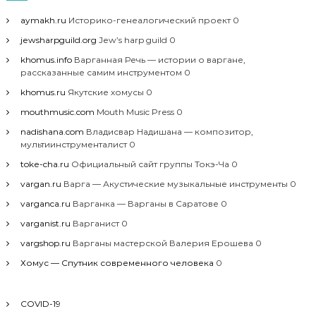
aymakh.ru
Историко-генеалогический проект 0
jewsharpguild.org
Jew’s harp guild 0
khomus.info
Варганная Речь — истории о варгане,
рассказанные самим инструментом 0
khomus.ru
Якутские хомусы 0
mouthmusic.com
Mouth Music Press 0
nadishana.com
Владисвар Надишана — композитор,
мультиинструменталист 0
toke-cha.ru
Официальный сайт группы Токэ-Ча 0
vargan.ru
Варга — Акустические музыкальные инструменты 0
varganca.ru
Варганка — Варганы в Саратове 0
varganist.ru
Варганист 0
vargshop.ru
Варганы мастерской Валерия Ерошева 0
Хомус — Спутник современного человека
0
COVID-19