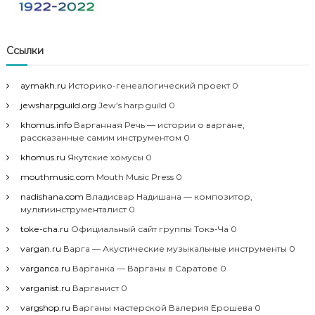
Ссылки
aymakh.ru
Историко-генеалогический проект 0
jewsharpguild.org
Jew’s harp guild 0
khomus.info
Варганная Речь — истории о варгане,
рассказанные самим инструментом 0
khomus.ru
Якутские хомусы 0
mouthmusic.com
Mouth Music Press 0
nadishana.com
Владисвар Надишана — композитор,
мультиинструменталист 0
toke-cha.ru
Официальный сайт группы Токэ-Ча 0
vargan.ru
Варга — Акустические музыкальные инструменты 0
varganca.ru
Варганка — Варганы в Саратове 0
varganist.ru
Варганист 0
vargshop.ru
Варганы мастерской Валерия Ерошева 0