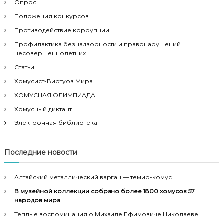
Опрос
я
Положения конкурсов
Противодействие коррупции
м
Профилактика безнадзорности и правонарушений
несовершеннолетних
Статьи
Хомусист-Виртуоз Мира
ХОМУСНАЯ ОЛИМПИАДА
Хомусный диктант
Электронная библиотека
Последние новости
Алтайский металлический варган — темир-комус
В музейной коллекции собрано более 1800 хомусов 57
народов мира
Теплые воспоминания о Михаиле Ефимовиче Николаеве