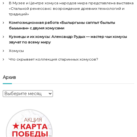
В Музее и Центре хомуса народов мира представлена выставка
«Стальной ренессанс: возрождение древних технологий и
традиций»
Композиционная работа «Былыргыны саппыт былыты
быыһынан» с двумя хомусами
Кузнецы и их хомусы: Александр Рудых — мастер чьи хомусы
звучат по всему миру
Хомусы
Что скрывает коллекция старинных хомусов?
Архив
А
р
х
и
в