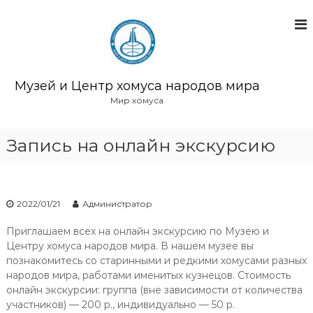
П
е
р
е
й
т
Музей и Центр хомуса народов мира
и
Мир хомуса
к
с
о
Запись на онлайн экскурсию
д
е
р
ж
2022/01/21
Администратор
и
м
Приглашаем всех на онлайн экскурсию по Музею и
о
Центру хомуса народов мира. В нашем музее вы
м
познакомитесь со старинными и редкими хомусами разных
у
народов мира, работами именитых кузнецов. Стоимость
онлайн экскурсии: группа (вне зависимости от количества
участников) — 200 р., индивидуально — 50 р.