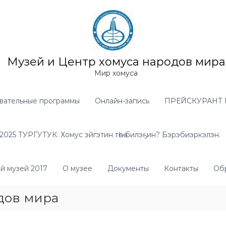
Музей и Центр хомуса народов мира
Мир хомуса
вательные программы
Онлайн-запись
ПРЕЙСКУРАНТ 
025 ТУРГУТУК: Хомус эйгэтин төһө билэҕин? Бэрэбиэркэлэн.
й музей 2017
О музее
Документы
Контакты
Обр
дов мира