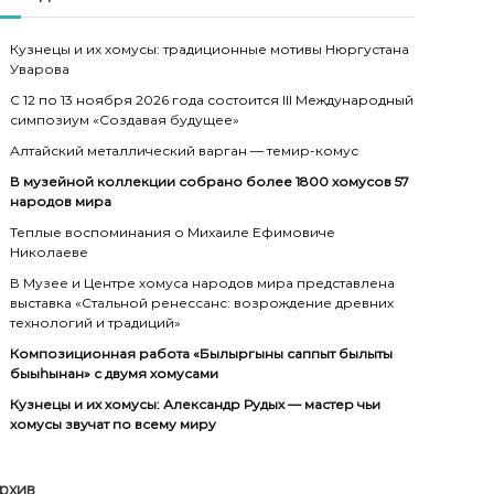
Кузнецы и их хомусы: традиционные мотивы Нюргустана
Уварова
С 12 по 13 ноября 2026 года состоится III Международный
симпозиум «Создавая будущее»
Алтайский металлический варган — темир-комус
В музейной коллекции собрано более 1800 хомусов 57
народов мира
Теплые воспоминания о Михаиле Ефимовиче
Николаеве
В Музее и Центре хомуса народов мира представлена
выставка «Стальной ренессанс: возрождение древних
технологий и традиций»
Композиционная работа «Былыргыны саппыт былыты
быыһынан» с двумя хомусами
Кузнецы и их хомусы: Александр Рудых — мастер чьи
хомусы звучат по всему миру
рхив