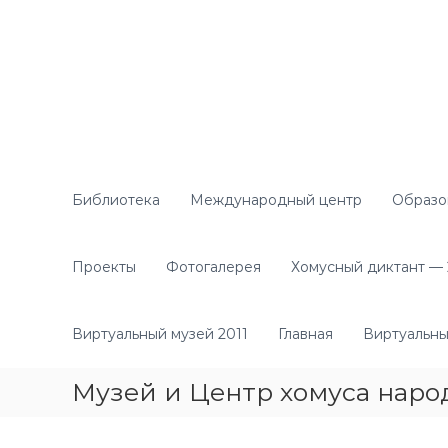
П
е
р
е
й
т
и
к
с
о
Библиотека
Международный центр
Образо
д
е
р
Проекты
Фотогалерея
Хомусный диктант — 2
ж
и
м
Виртуальный музей 2011
Главная
Виртуальны
о
м
Музей и Центр хомуса наро
у