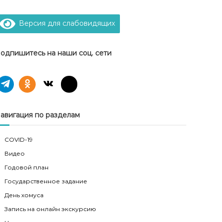
Версия для слабовидящих
одпишитесь на наши соц. сети
авигация по разделам
COVID-19
Видео
Годовой план
Государственное задание
День хомуса
Запись на онлайн экскурсию