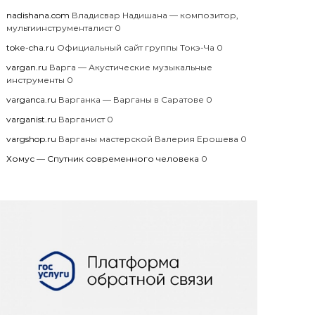
nadishana.com
Владисвар Надишана — композитор,
мультиинструменталист 0
toke-cha.ru
Официальный сайт группы Токэ-Ча 0
vargan.ru
Варга — Акустические музыкальные
инструменты 0
varganca.ru
Варганка — Варганы в Саратове 0
varganist.ru
Варганист 0
vargshop.ru
Варганы мастерской Валерия Ерошева 0
Хомус — Спутник современного человека
0