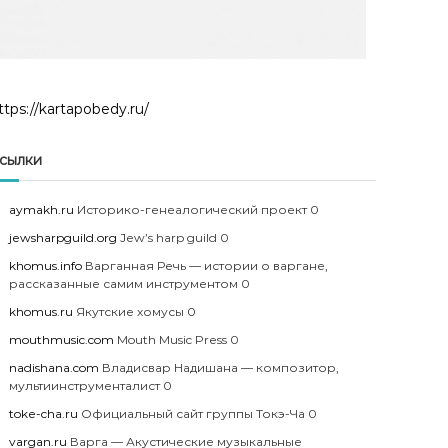
ttps://kartapobedy.ru/
сылки
aymakh.ru
Историко-генеалогический проект 0
jewsharpguild.org
Jew’s harp guild 0
khomus.info
Варганная Речь — истории о варгане,
рассказанные самим инструментом 0
khomus.ru
Якутские хомусы 0
mouthmusic.com
Mouth Music Press 0
nadishana.com
Владисвар Надишана — композитор,
мультиинструменталист 0
toke-cha.ru
Официальный сайт группы Токэ-Ча 0
vargan.ru
Варга — Акустические музыкальные