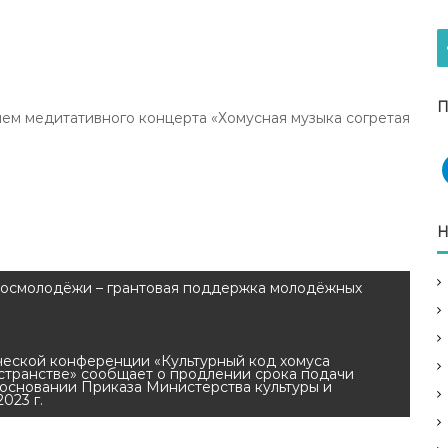
П
ем медитативного концерта «Хомусная музыка согретая
Н
Росмолодёжи – грантовая поддержка молодёжных
ической конференции «Культурный код хомуса
остранстве» сообщает о продлении срока подачи
а основании Приказа Министерства культуры и
023 г.