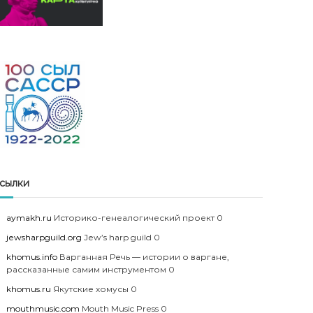
сылки
aymakh.ru
Историко-генеалогический проект 0
jewsharpguild.org
Jew’s harp guild 0
khomus.info
Варганная Речь — истории о варгане,
рассказанные самим инструментом 0
khomus.ru
Якутские хомусы 0
mouthmusic.com
Mouth Music Press 0