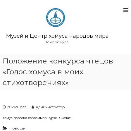
П
е
р
е
й
т
Музей и Центр хомуса народов мира
и
Мир хомуса
к
с
о
Положение конкурса чтецов
д
«Голос хомуса в моих
е
р
стихотворениях»
ж
и
м
о
м
2026/01/28
Администратор
у
Хомус-дорҕооно-хоһооммор-күрэх
Скачать
Новости