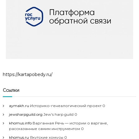
https://kartapobedy.ru/
Ссылки
aymakh.ru
Историко-генеалогический проект 0
jewsharpguild.org
Jew’s harp guild 0
khomus.info
Варганная Речь — истории о варгане,
рассказанные самим инструментом 0
khomus.ru
Якутские хомусы 0