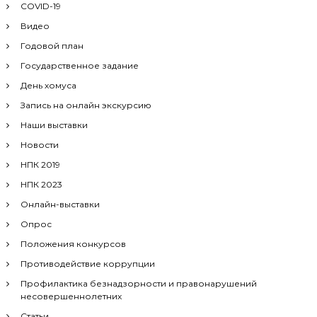
я
COVID-19
Видео
п
Годовой план
о
Государственное задание
День хомуса
з
Запись на онлайн экскурсию
а
Наши выставки
Новости
п
НПК 2019
НПК 2023
и
Онлайн-выставки
с
Опрос
Положения конкурсов
я
Противодействие коррупции
м
Профилактика безнадзорности и правонарушений
несовершеннолетних
Статьи