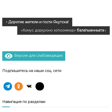
Н
Дорогие жители и гости Якутска!
«Хомус дорҕооно хоһооммор»
балаһыанньата
а
в
и
Версия для слабовидящих
г
Подпишитесь на наши соц. сети
а
ц
и
Навигация по разделам