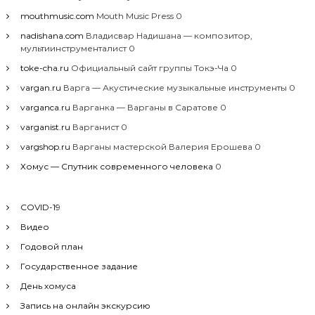
mouthmusic.com
Mouth Music Press 0
nadishana.com
Владисвар Надишана — композитор,
мультиинструменталист 0
toke-cha.ru
Официальный сайт группы Токэ-Ча 0
vargan.ru
Варга — Акустические музыкальные инструменты 0
varganca.ru
Варганка — Варганы в Саратове 0
varganist.ru
Варганист 0
vargshop.ru
Варганы мастерской Валерия Ерошева 0
Хомус — Спутник современного человека
0
COVID-19
Видео
Годовой план
Государственное задание
День хомуса
Запись на онлайн экскурсию