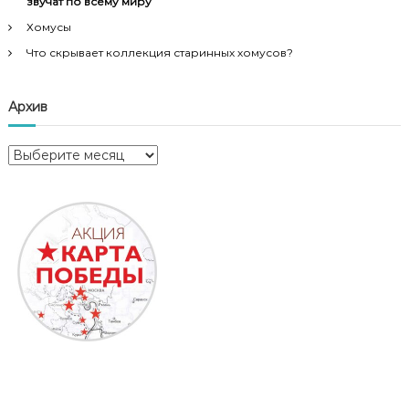
звучат по всему миру
Хомусы
Что скрывает коллекция старинных хомусов?
Архив
А
р
х
и
в