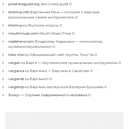
jewsharpguild.org
Jew’s harp guild 0
khomus.info
Варганная Речь — истории о варгане,
рассказанные самим инструментом 0
khomus.ru
Якутские хомусы 0
mouthmusic.com
Mouth Music Press 0
nadishana.com
Владисвар Надишана — композитор,
мультиинструменталист 0
toke-cha.ru
Официальный сайт группы Токэ-Ча 0
vargan.ru
Варга — Акустические музыкальные инструменты 0
varganca.ru
Варганка — Варганы в Саратове 0
varganist.ru
Варганист 0
vargshop.ru
Варганы мастерской Валерия Ерошева 0
Хомус — Спутник современного человека
0