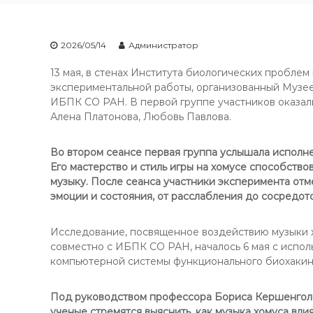
2026/05/14
Администратор
13 мая, в стенах Института биологических пробле
экспериментальной работы, организованный Музее
ИБПК СО РАН. В первой группе участников оказал
Алена Платонова, Любовь Павлова.
Во втором сеансе первая группа услышала исполн
Его мастерство и стиль игры на хомусе способств
музыку. После сеанса участники эксперимента отме
эмоции и состояния, от расслабления до сосредот
Исследование, посвященное воздействию музыки х
совместно с ИБПК СО РАН, началось 6 мая с испо
компьютерной системы функционального биохакин
Под руководством профессора Бориса Кершенголь
ученые стремятся выяснить, как музыка хомуса вли