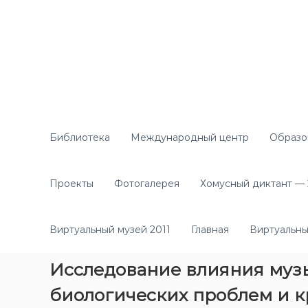
П
е
р
е
й
т
и
к
с
о
Библиотека
Международный центр
Образо
д
е
р
Проекты
Фотогалерея
Хомусный диктант — 2
ж
и
м
Виртуальный музей 2011
Главная
Виртуальны
о
м
Исследование влияния музык
у
биологических проблем и 