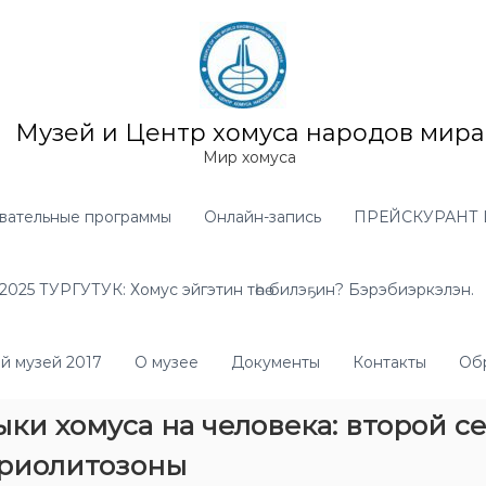
Музей и Центр хомуса народов мира
Мир хомуса
вательные программы
Онлайн-запись
ПРЕЙСКУРАНТ 
025 ТУРГУТУК: Хомус эйгэтин төһө билэҕин? Бэрэбиэркэлэн.
й музей 2017
О музее
Документы
Контакты
Обр
и хомуса на человека: второй се
криолитозоны