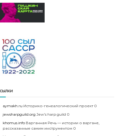
сылки
aymakh.ru
Историко-генеалогический проект 0
jewsharpguild.org
Jew’s harp guild 0
khomus.info
Варганная Речь — истории о варгане,
рассказанные самим инструментом 0