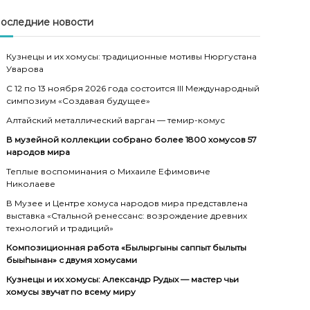
оследние новости
Кузнецы и их хомусы: традиционные мотивы Нюргустана
Уварова
С 12 по 13 ноября 2026 года состоится III Международный
симпозиум «Создавая будущее»
Алтайский металлический варган — темир-комус
В музейной коллекции собрано более 1800 хомусов 57
народов мира
Теплые воспоминания о Михаиле Ефимовиче
Николаеве
В Музее и Центре хомуса народов мира представлена
выставка «Стальной ренессанс: возрождение древних
технологий и традиций»
Композиционная работа «Былыргыны саппыт былыты
быыһынан» с двумя хомусами
Кузнецы и их хомусы: Александр Рудых — мастер чьи
хомусы звучат по всему миру