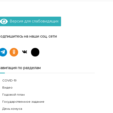
Версия для слабовидящих
одпишитесь на наши соц. сети
авигация по разделам
COVID-19
Видео
Годовой план
Государственное задание
День хомуса