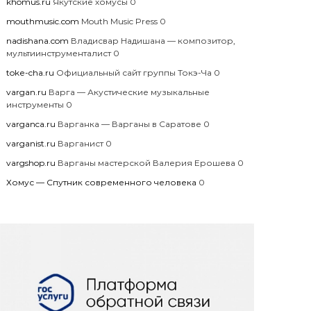
khomus.ru
Якутские хомусы 0
mouthmusic.com
Mouth Music Press 0
nadishana.com
Владисвар Надишана — композитор,
мультиинструменталист 0
toke-cha.ru
Официальный сайт группы Токэ-Ча 0
vargan.ru
Варга — Акустические музыкальные
инструменты 0
varganca.ru
Варганка — Варганы в Саратове 0
varganist.ru
Варганист 0
vargshop.ru
Варганы мастерской Валерия Ерошева 0
Хомус — Спутник современного человека
0