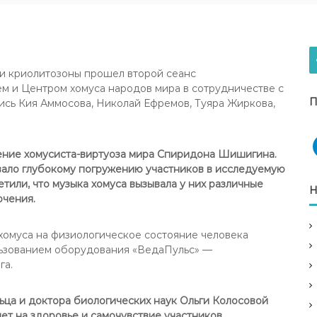
м и криолитозоны прошел второй сеанс
м и Центром хомуса народов мира в сотрудничестве с
П
ись Кия Аммосова, Николай Ефремов, Туяра Жиркова,
ение хомусиста-виртуоза мира Спиридона Шишигина.
овало глубокому погружению участников в исследуемую
тили, что музыка хомуса вызывала у них различные
Н
очения.
омуса на физиологическое состояние человека
льзованием оборудования «ВедаПульс» —
га.
ца и доктора биологических наук Ольги Колосовой
яет на здоровье и самочувствие участников.