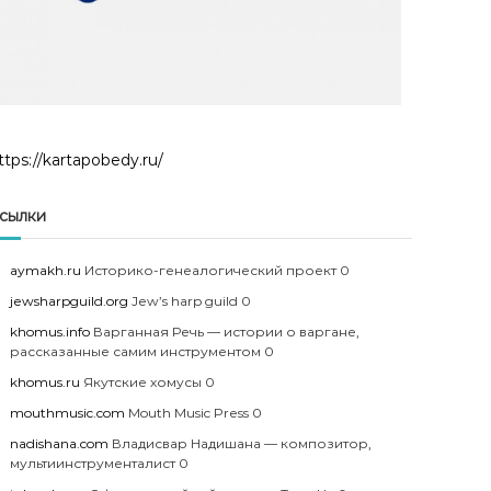
ttps://kartapobedy.ru/
сылки
aymakh.ru
Историко-генеалогический проект 0
jewsharpguild.org
Jew’s harp guild 0
khomus.info
Варганная Речь — истории о варгане,
рассказанные самим инструментом 0
khomus.ru
Якутские хомусы 0
mouthmusic.com
Mouth Music Press 0
nadishana.com
Владисвар Надишана — композитор,
мультиинструменталист 0