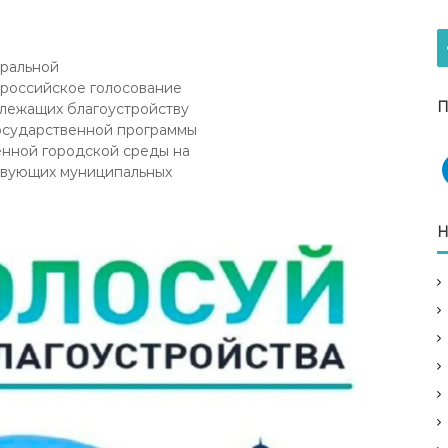
еральной
сероссийское голосование
П
длежащих благоустройству
государственной программы
енной городской среды на
ствующих муниципальных
Н