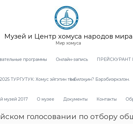
Музей и Центр хомуса народов мира
Мир хомуса
вательные программы
Онлайн-запись
ПРЕЙСКУРАНТ 
025 ТУРГУТУК: Хомус эйгэтин төһө билэҕин? Бэрэбиэркэлэн.
й музей 2017
О музее
Документы
Контакты
Обр
ийском голосовании по отбору о