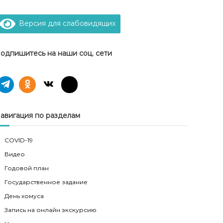
Версия для слабовидящих
одпишитесь на наши соц. сети
авигация по разделам
COVID-19
Видео
Годовой план
Государственное задание
День хомуса
Запись на онлайн экскурсию