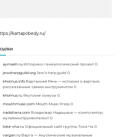
ttps://kartapobedy.ru/
сылки
aymakh.ru
Историко-генеалогический проект 0
jewsharpguild.org
Jew’s harp guild 0
khomus.info
Варганная Речь — истории о варгане,
рассказанные самим инструментом 0
khomus.ru
Якутские хомусы 0
mouthmusic.com
Mouth Music Press 0
nadishana.com
Владисвар Надишана — композитор,
мультиинструменталист 0
toke-cha.ru
Официальный сайт группы Токэ-Ча 0
vargan.ru
Варга — Акустические музыкальные