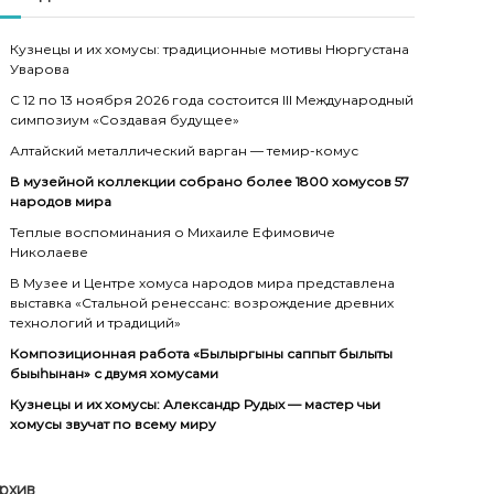
Кузнецы и их хомусы: традиционные мотивы Нюргустана
Уварова
С 12 по 13 ноября 2026 года состоится III Международный
симпозиум «Создавая будущее»
Алтайский металлический варган — темир-комус
В музейной коллекции собрано более 1800 хомусов 57
народов мира
Теплые воспоминания о Михаиле Ефимовиче
Николаеве
В Музее и Центре хомуса народов мира представлена
выставка «Стальной ренессанс: возрождение древних
технологий и традиций»
Композиционная работа «Былыргыны саппыт былыты
быыһынан» с двумя хомусами
Кузнецы и их хомусы: Александр Рудых — мастер чьи
хомусы звучат по всему миру
рхив