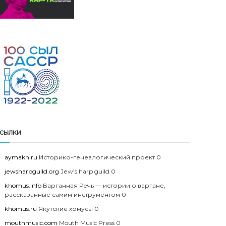
сылки
aymakh.ru
Историко-генеалогический проект 0
jewsharpguild.org
Jew’s harp guild 0
khomus.info
Варганная Речь — истории о варгане,
рассказанные самим инструментом 0
khomus.ru
Якутские хомусы 0
mouthmusic.com
Mouth Music Press 0