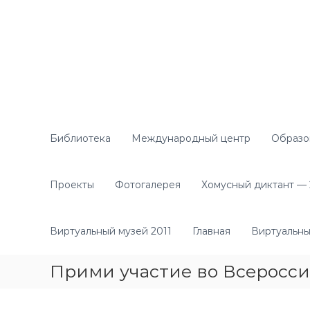
П
е
р
е
й
т
и
к
с
о
Библиотека
Международный центр
Образо
д
е
р
Проекты
Фотогалерея
Хомусный диктант — 2
ж
и
м
Виртуальный музей 2011
Главная
Виртуальны
о
м
Прими участие во Всеросс
у