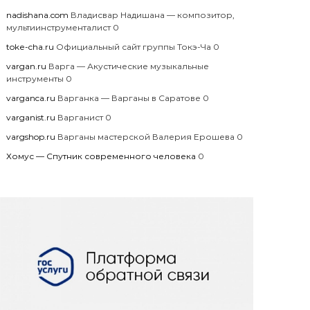
nadishana.com
Владисвар Надишана — композитор,
мультиинструменталист 0
toke-cha.ru
Официальный сайт группы Токэ-Ча 0
vargan.ru
Варга — Акустические музыкальные
инструменты 0
varganca.ru
Варганка — Варганы в Саратове 0
varganist.ru
Варганист 0
vargshop.ru
Варганы мастерской Валерия Ерошева 0
Хомус — Спутник современного человека
0