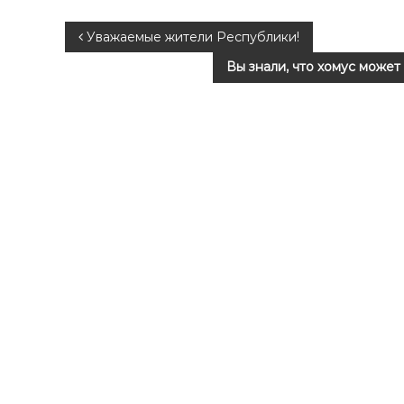
Н
Уважаемые жители Республики!
Вы знали, что хомус може
а
в
и
г
а
ц
и
я