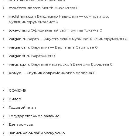
mouthmusic.com
Mouth Music Press 0
nadishana.com
Владисвар Надишана — композитор,
мультиинструменталист 0
toke-cha.ru
Официальный сайт группы Токэ-Ча 0
vargan.ru
Варга — Акустические музыкальные инструменты 0
varganca.ru
Варганка — Варганы в Саратове 0
varganist.ru
Варганист 0
vargshop.ru
Варганы мастерской Валерия Ерошева 0
Хомус — Спутник современного человека
0
COVID-19
Видео
Годовой план
Государственное задание
День хомуса
Запись на онлайн экскурсию