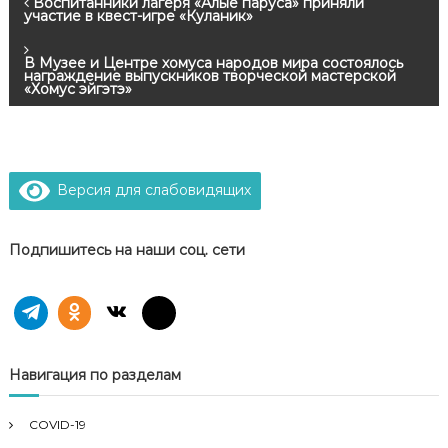
Н
Воспитанники лагеря «Алые паруса» приняли
участие в квест-игре «Куланик»
а
В Музее и Центре хомуса народов мира состоялось
награждение выпускников творческой мастерской
в
«Хомус эйгэтэ»
и
г
Версия для слабовидящих
а
Подпишитесь на наши соц. сети
ц
и
я
Навигация по разделам
п
COVID-19