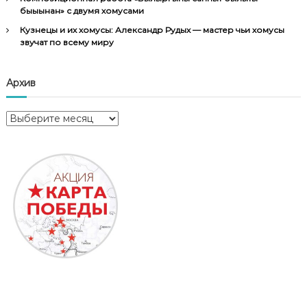
быыһынан» с двумя хомусами
Кузнецы и их хомусы: Александр Рудых — мастер чьи хомусы
звучат по всему миру
Архив
А
р
х
и
в