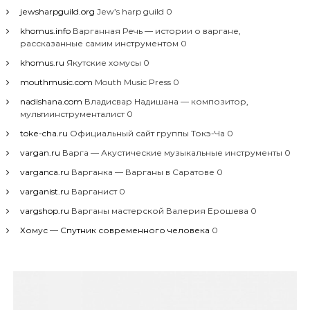
jewsharpguild.org
Jew’s harp guild 0
khomus.info
Варганная Речь — истории о варгане,
рассказанные самим инструментом 0
khomus.ru
Якутские хомусы 0
mouthmusic.com
Mouth Music Press 0
nadishana.com
Владисвар Надишана — композитор,
мультиинструменталист 0
toke-cha.ru
Официальный сайт группы Токэ-Ча 0
vargan.ru
Варга — Акустические музыкальные инструменты 0
varganca.ru
Варганка — Варганы в Саратове 0
varganist.ru
Варганист 0
vargshop.ru
Варганы мастерской Валерия Ерошева 0
Хомус — Спутник современного человека
0