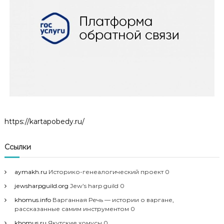
https://kartapobedy.ru/
Ссылки
aymakh.ru
Историко-генеалогический проект 0
jewsharpguild.org
Jew’s harp guild 0
khomus.info
Варганная Речь — истории о варгане,
рассказанные самим инструментом 0
khomus.ru
Якутские хомусы 0