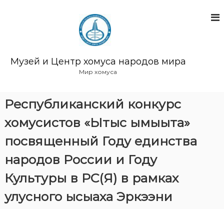
П
е
р
е
й
т
Музей и Центр хомуса народов мира
и
Мир хомуса
к
с
о
Республиканский конкурс
д
хомусистов «Ытыс ымыыта»
е
р
посвященный Году единства
ж
и
народов России и Году
м
о
Культуры в РС(Я) в рамках
м
у
улусного ысыаха Эркээни