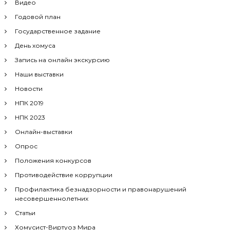
о
Видео
Годовой план
з
Государственное задание
День хомуса
а
Запись на онлайн экскурсию
п
Наши выставки
Новости
и
НПК 2019
с
НПК 2023
Онлайн-выставки
я
Опрос
Положения конкурсов
м
Противодействие коррупции
Профилактика безнадзорности и правонарушений
несовершеннолетних
Статьи
Хомусист-Виртуоз Мира