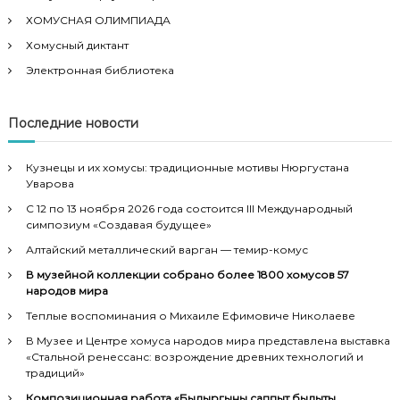
ХОМУСНАЯ ОЛИМПИАДА
Хомусный диктант
Электронная библиотека
Последние новости
Кузнецы и их хомусы: традиционные мотивы Нюргустана
Уварова
С 12 по 13 ноября 2026 года состоится III Международный
симпозиум «Создавая будущее»
Алтайский металлический варган — темир-комус
В музейной коллекции собрано более 1800 хомусов 57
народов мира
Теплые воспоминания о Михаиле Ефимовиче Николаеве
В Музее и Центре хомуса народов мира представлена выставка
«Стальной ренессанс: возрождение древних технологий и
традиций»
Композиционная работа «Былыргыны саппыт былыты