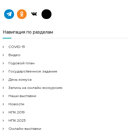
ц
и
я
Навигация по разделам
п
COVID-19
Видео
о
Годовой план
з
Государственное задание
День хомуса
а
Запись на онлайн экскурсию
Наши выставки
п
Новости
и
НПК 2019
НПК 2023
с
Онлайн-выставки