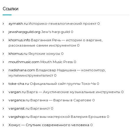
Ссылки
aymakh.ru
Историко-генеалогический проект 0
jewsharpguild.org
Jew’s harp guild 0
khomus.info
Варганная Речь — истории о варгане,
рассказанные самим инструментом 0
khomus.ru
Якутские хомусы 0
mouthmusic.com
Mouth Music Press 0
nadishana.com
Владисвар Надишана — композитор,
мультиинструменталист 0
toke-cha.ru
Официальный сайт группы Токэ-Ча 0
vargan.ru
Варга — Акустические музыкальные инструменты 0
varganca.ru
Варганка — Варганы в Саратове 0
varganist.ru
Варганист 0
vargshop.ru
Варганы мастерской Валерия Ерошева 0
Хомус — Спутник современного человека
0