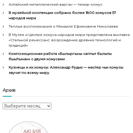
Алтайский металлический варган — темир-комус
В музейной коллекции собрано более 1800 хомусов 57
народов мира
Теплые воспоминания о Михаиле Ефимовиче Николаеве
В Музее и Центре хомуса народов мира представлена выставка
«Стальной ренессанс: возрождение древних технологий и
традиций»
Композиционная работа «Былыргыны саппыт былыты
быыһынан» с двумя хомусами
Кузнецы и их хомусы: Александр Рудых — мастер чьи хомусы
звучат по всему миру
Архив
А
р
х
и
в