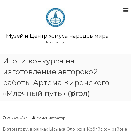
П
е
р
е
й
т
Музей и Центр хомуса народов мира
и
Мир хомуса
к
с
о
Итоги конкурса на
д
изготовление авторской
е
р
работы Артема Киренского
ж
и
«Млечный путь» (Үргэл)
м
о
м
у
2026/07/07
Администратор
В этом году, в рамках Ысыаха Олонхо в Кобяйском районе