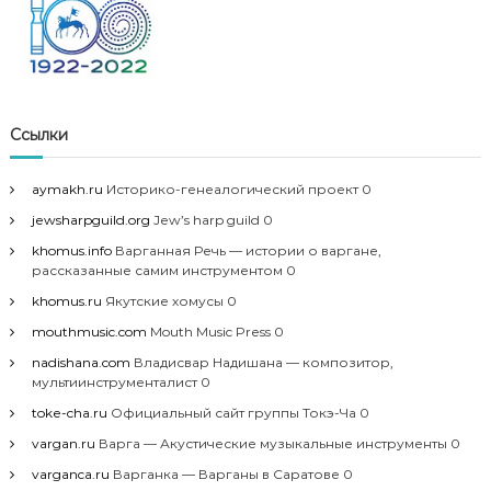
Ссылки
aymakh.ru
Историко-генеалогический проект 0
jewsharpguild.org
Jew’s harp guild 0
khomus.info
Варганная Речь — истории о варгане,
рассказанные самим инструментом 0
khomus.ru
Якутские хомусы 0
mouthmusic.com
Mouth Music Press 0
nadishana.com
Владисвар Надишана — композитор,
мультиинструменталист 0
toke-cha.ru
Официальный сайт группы Токэ-Ча 0
vargan.ru
Варга — Акустические музыкальные инструменты 0
varganca.ru
Варганка — Варганы в Саратове 0