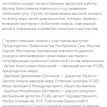
состоялся конкурс на изготовление авторской работы
Артема Алексеевича Киренского под названием
«Млечный путь» (Үргэл), который вызвал высокий интерес
по всему миру своей уникальностью. Конкурс привлек
внимание мастеров и любителей хомуса, став важной
вехой в сохранении и развитии кузнечного мастерства.
С приветственным словом к участникам выступил
Председатель Правительства Республики Саха (Якутия)
Сергей Местников, подчеркнув значимость данного
конкурса для выявления талантливых мастеров и
популяризации кузнечного ремесла.В состав жюри вошли:
• Артем Алексеевич Киренский — народный мастер РС(Я),
председатель жюри,
• Дмитрий Дмитриевич Бястинов — директор Музея и
Центра хомуса народов мира, Отличник культуры РС(Я),
Вице-президент Международного общества варгана,
• Альбина Михайловна Дегтярева — виртуоз-хомусист,
заслуженная артистка РС(Я), артист Государственного
театра эстрады им. Ю.Е. Платонова.Оценка работ
производилась по двум основным критериям: размерам