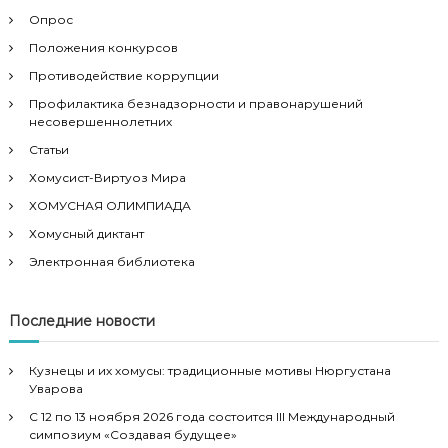
я
Опрос
Положения конкурсов
м
Противодействие коррупции
Профилактика безнадзорности и правонарушений
несовершеннолетних
Статьи
Хомусист-Виртуоз Мира
ХОМУСНАЯ ОЛИМПИАДА
Хомусный диктант
Электронная библиотека
Последние новости
Кузнецы и их хомусы: традиционные мотивы Нюргустана
Уварова
С 12 по 13 ноября 2026 года состоится III Международный
симпозиум «Создавая будущее»