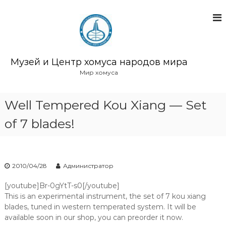
П
е
р
е
й
т
Музей и Центр хомуса народов мира
и
Мир хомуса
к
с
о
Well Tempered Kou Xiang — Set
д
of 7 blades!
е
р
ж
и
м
2010/04/28
Администратор
о
м
[youtube]Br-0gYtT-s0[/youtube]
у
This is an experimental instrument, the set of 7 kou xiang
blades, tuned in western temperated system. It will be
available soon in our shop, you can preorder it now.