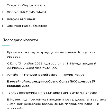
Хомусист-Виртуоз Мира
ХОМУСНАЯ ОЛИМПИАДА
Хомусный диктант
Электронная библиотека
Последние новости
Кузнецы и их хомусы: традиционные мотивы Нюргустана
Уварова
С 12 по 13 ноября 2026 года состоится III Международный
симпозиум «Создавая будущее»
Алтайский металлический варган — темир-комус
В музейной коллекции собрано более 1800 хомусов 57
народов мира
Теплые воспоминания о Михаиле Ефимовиче Николаеве
В Музее и Центре хомуса народов мира представлена выставка
«Стальной ренессанс: возрождение древних технологий и
традиций»