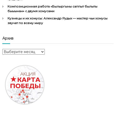
Композиционная работа «Былыргыны саппыт былыты
быыһынан» с двумя хомусами
Кузнецы и их хомусы: Александр Рудых — мастер чьи хомусы
звучат по всему миру
Архив
А
р
х
и
в