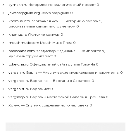
aymakh.ru
Историко-генеалогический проект 0
jewsharpguild.org
Jew’s harp guild 0
khomus.info
Варганная Речь — истории о варгане,
рассказанные самим инструментом 0
khomus.ru
Якутские хомусы 0
mouthmusic.com
Mouth Music Press 0
nadishana.com
Владисвар Надишана — композитор,
мультиинструменталист 0
toke-cha.ru
Официальный сайт группы Токэ-Ча 0
vargan.ru
Варга — Акустические музыкальные инструменты 0
varganca.ru
Варганка — Варганы в Саратове 0
varganist.ru
Варганист 0
vargshop.ru
Варганы мастерской Валерия Ерошева 0
Хомус — Спутник современного человека
0