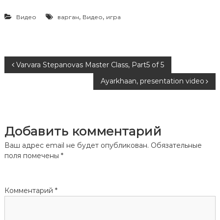
,
,
Видео
варган
Видео
игра
Н
Varvara Stepanovas Master Class, Part5 of 5
Ayarkhaan, presentation video
а
в
Добавить комментарий
и
Ваш адрес email не будет опубликован.
Обязательные
г
поля помечены
*
а
Комментарий
*
ц