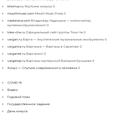
khomus.ru
Якутские хомусы 0
mouthmusic.com
Mouth Music Press 0
nadishana.com
Владисвар Надишана — композитор,
мультиинструменталист 0
toke-cha.ru
Официальный сайт группы Токэ-Ча 0
vargan.ru
Варга — Акустические музыкальные инструменты 0
varganca.ru
Варганка — Варганы в Саратове 0
varganist.ru
Варганист 0
vargshop.ru
Варганы мастерской Валерия Ерошева 0
Хомус — Спутник современного человека
0
COVID-19
Видео
Годовой план
Государственное задание
День хомуса