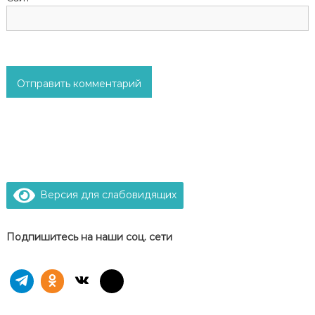
я
м
Версия для слабовидящих
Подпишитесь на наши соц. сети