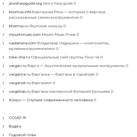
jewsharpguild.org
Jew’s harp guild 0
khomus.info
Варганная Речь — истории о варгане,
рассказанные самим инструментом 0
khomus.ru
Якутские хомусы 0
mouthmusic.com
Mouth Music Press 0
nadishana.com
Владисвар Надишана — композитор,
мультиинструменталист 0
toke-cha.ru
Официальный сайт группы Токэ-Ча 0
vargan.ru
Варга — Акустические музыкальные инструменты 0
varganca.ru
Варганка — Варганы в Саратове 0
varganist.ru
Варганист 0
vargshop.ru
Варганы мастерской Валерия Ерошева 0
Хомус — Спутник современного человека
0
COVID-19
Видео
Годовой план