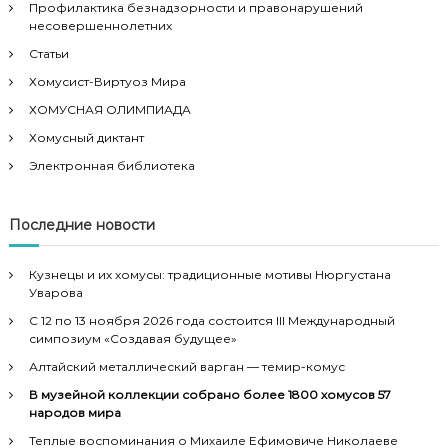
Профилактика безнадзорности и правонарушений
несовершеннолетних
Статьи
Хомусист-Виртуоз Мира
ХОМУСНАЯ ОЛИМПИАДА
Хомусный диктант
Электронная библиотека
Последние новости
Кузнецы и их хомусы: традиционные мотивы Нюргустана
Уварова
С 12 по 13 ноября 2026 года состоится III Международный
симпозиум «Создавая будущее»
Алтайский металлический варган — темир-комус
В музейной коллекции собрано более 1800 хомусов 57
народов мира
Теплые воспоминания о Михаиле Ефимовиче Николаеве