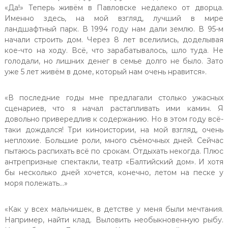
«Да!» Теперь живём в Павловске недалеко от дворца.
Именно здесь, на мой взгляд, лучший в мире
ландшафтный парк. В 1994 году нам дали землю. В 95-м
начали строить дом. Через 8 лет вселились, доделывая
кое-что на ходу. Всё, что зарабатывалось, шло туда. Не
голодали, но лишних денег в семье долго не было. Зато
уже 5 лет живём в доме, который нам очень нравится».
«В последние годы мне предлагали столько ужасных
сценариев, что я начал растапливать ими камин. Я
довольно привередлив к содержанию. Но в этом году всё-
таки дождался! Три киноистории, на мой взгляд, очень
неплохие. Большие роли, много съёмочных дней. Сейчас
пытаюсь распихать всё по срокам. Отдыхать некогда. Плюс
антрепризные спектакли, театр «Балтийский дом». И хотя
бы несколько дней хочется, конечно, летом на песке у
моря полежать…»
«Как у всех мальчишек, в детстве у меня были мечтания.
Например, найти клад. Выловить необыкновенную рыбу.