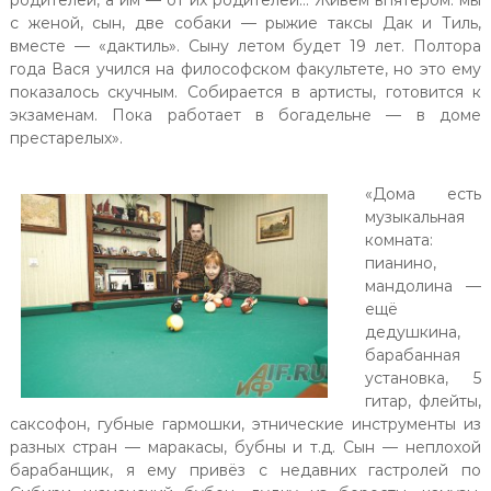
родителей, а им — от их родителей… Живём впятером: мы
с женой, сын, две собаки — рыжие таксы Дак и Тиль,
вместе — «дактиль». Сыну летом будет 19 лет. Полтора
года Вася учился на философском факультете, но это ему
показалось скучным. Собирается в артисты, готовится к
экзаменам. Пока работает в богадельне — в доме
престарелых».
«Дома есть
музыкальная
комната:
пианино,
мандолина —
ещё
дедушкина,
барабанная
установка, 5
гитар, флейты,
саксофон, губные гармошки, этнические инструменты из
разных стран — маракасы, бубны и т.д. Сын — неплохой
барабанщик, я ему привёз с недавних гастролей по