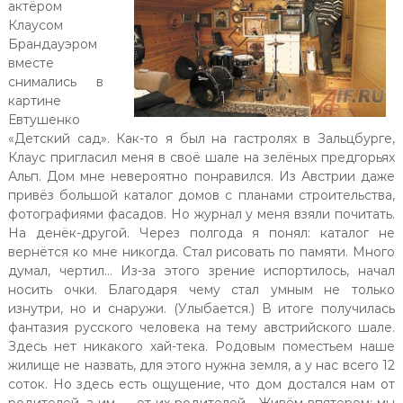
актёром
Клаусом
Брандауэром
вместе
снимались в
картине
Евтушенко
«Детский сад». Как-то я был на гастролях в Зальцбурге,
Клаус пригласил меня в своё шале на зелёных предгорьях
Альп. Дом мне невероятно понравился. Из Австрии даже
привёз большой каталог домов с планами строительства,
фотографиями фасадов. Но журнал у меня взяли почитать.
На денёк-другой. Через полгода я понял: каталог не
вернётся ко мне никогда. Стал рисовать по памяти. Много
думал, чертил… Из-за этого зрение испортилось, начал
носить очки. Благодаря чему стал умным не только
изнутри, но и снаружи. (Улыбается.) В итоге получилась
фантазия русского человека на тему австрийского шале.
Здесь нет никакого хай-тека. Родовым поместьем наше
жилище не назвать, для этого нужна земля, а у нас всего 12
соток. Но здесь есть ощущение, что дом достался нам от