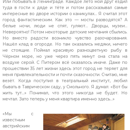
Или побывать в Ленинграде. Каждое лето мой друг ездил
туда в гости к дяде и тёте и потом рассказывал самые
интересные во дворе истории о каникулах… Я считал этот
город фантастическим. Как это — мосты разводятся? А
белые ночи, люди не спят, гуляют… Дворцы, музеи…
Невероятно! Потом некоторые детские мечтания сбылись.
Но вместо радости возникло чувство разочарования.
Нашёл клад в огороде. Но там оказались медяки, ничего
не стоящие. Поймал красивую разноцветную рыбу в
Чёрном море, но уже через пять минут она стала на
воздухе серой. С Питером всё оказалось иначе. Даже по
прошествии 35 лет жизни здесь этот город не теряет для
меня привлекательности и почти сказочности. Считаю, мне
везёт. Когда поступил в театральный институт, любил
бывать в Таврическом саду, у Смольного. Я думал: «Вот бы
жить тут…» Понимал, что этого никогда не будет. Но
мечтал. Зато теперь у меня квартира именно здесь…»
«Мы с
известным
австрийским