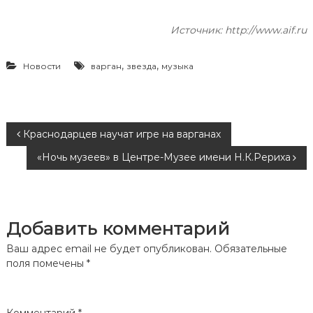
Источник: http://www.aif.ru
,
,
Новости
варган
звезда
музыка
Н
Краснодарцев научат игре на варганах
«Ночь музеев» в Центре-Музее имени Н.К.Рериха
а
в
Добавить комментарий
и
Ваш адрес email не будет опубликован.
Обязательные
г
поля помечены
*
а