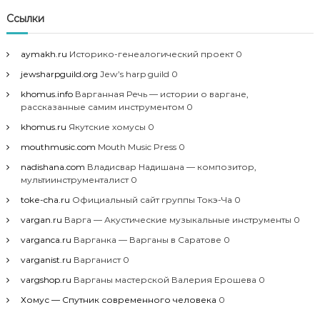
Ссылки
aymakh.ru
Историко-генеалогический проект 0
jewsharpguild.org
Jew’s harp guild 0
khomus.info
Варганная Речь — истории о варгане,
рассказанные самим инструментом 0
khomus.ru
Якутские хомусы 0
mouthmusic.com
Mouth Music Press 0
nadishana.com
Владисвар Надишана — композитор,
мультиинструменталист 0
toke-cha.ru
Официальный сайт группы Токэ-Ча 0
vargan.ru
Варга — Акустические музыкальные инструменты 0
varganca.ru
Варганка — Варганы в Саратове 0
varganist.ru
Варганист 0
vargshop.ru
Варганы мастерской Валерия Ерошева 0
Хомус — Спутник современного человека
0