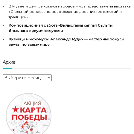
В Музее и Центре хомуса народов мира представлена выставка
«Стальной ренессанс: возрождение древних технологий и
традиций»
Композиционная работа «Былыргыны саппыт былыты
быыһынан» с двумя хомусами
Кузнецы и их хомусы: Александр Рудых — мастер чьи хомусы
звучат по всему миру
Архив
А
р
х
и
в