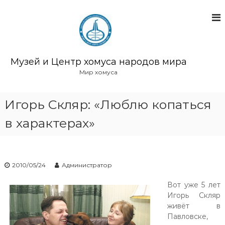
П
е
р
е
й
т
Музей и Центр хомуса народов мира
и
Мир хомуса
к
с
о
Игорь Скляр: «Люблю копаться
д
в характерах»
е
р
ж
и
м
2010/05/24
Администратор
о
м
Вот уже 5 лет
у
Игорь Скляр
живёт в
Павловске,