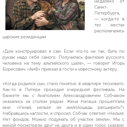
недалеко от
Санкт-
Петербурга,
— когда-то в
тех местах
располагались
царские резиденции
«Дом конструировал я сам. Если что-то не так, бить по
рукам надо себя самого. Получилась фантазия русского
человека на тему альпийского шале», — говорит Игорь
Борисович. «АиФ» приехал в гости к известному актёру.
«Когда родился сын, стало понятно: в квартире тесновато.
Как-то в Питере проходил очередной фестиваль. На
банкете мы с Анатолием Александровичем Собчаком
оказались за столом рядом. Жена Наташа прошептала
мне: «Узнай, нельзя ли жилплощадь расширить?»
Набравшись наглости, я спросил. Собчак ответил: «Нельзя.
Нет фондов. Можно подумать об участке земли». Мы с
женой посмотрели друг на друга и в один голос сказали: