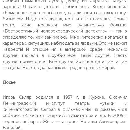
Сибири шаманский бубен, дудку из бересты, камузы,
варганы. Я сам с детства любил петь. Когда исполнил
«Комарово», мне всерьёз предлагали заняться только шоу-
бизнесом. Неделю я думал, но в итоге отказался. Понял:
театр, кино нравятся мне значительно больше.
«Беспрестанный человековедческий детектив» — так я
определяю то, чем занимаюсь. Мне интересно копаться в
характерах, ситуациях, наблюдать за людьми. Это не может
надоесть! И отношения в актёрской среде несколько
другие, нежели в шоу-бизнесе. Темы другие, жесты
другие, приветствия. Всё другое! Хотя вроде и там, и там
— сцена. Но это два разных жанра, два разных мира».
Досье
Игорь Скляр родился в 1957 г. в Курске. Окончил
Ленинградский институт театра, музыки и
кинематографии. Сыграл в фильмах «Мы из джаза», «Год
собаки», «Ключи от смерти»», «Имитатор» и др. В 2005 г.
перенёс инфаркт. Жена — актриса Наталья Акимова, сын
Василий.