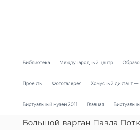
П
е
р
е
й
т
и
к
с
о
Библиотека
Международный центр
Образо
д
е
р
Проекты
Фотогалерея
Хомусный диктант — 2
ж
и
м
Виртуальный музей 2011
Главная
Виртуальны
о
м
Большой варган Павла Потк
у