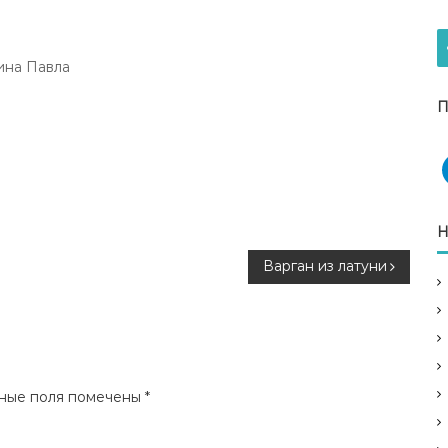
ина Павла
П
Н
Варган из латуни
ные поля помечены
*