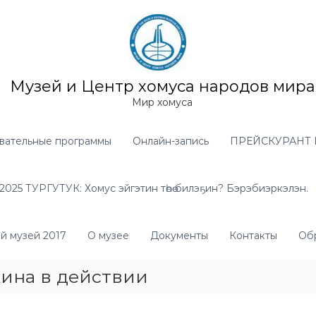
Музей и Центр хомуса народов мира
Мир хомуса
вательные программы
Онлайн-запись
ПРЕЙСКУРАНТ 
025 ТУРГУТУК: Хомус эйгэтин төһө билэҕин? Бэрэбиэркэлэн.
й музей 2017
О музее
Документы
Контакты
Обр
ина в действии