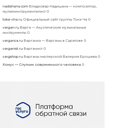
nadishana.com
Владисвар Надишана — композитор,
мультиинструменталист 0
toke-cha.ru
Официальный сайт группы Токэ-Ча 0
vargan.ru
Варга — Акустические музыкальные
инструменты 0
varganca.ru
Варганка — Варганы в Саратове 0
varganist.ru
Варганист 0
vargshop.ru
Варганы мастерской Валерия Ерошева 0
Хомус — Спутник современного человека
0