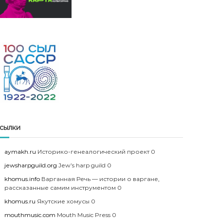
сылки
aymakh.ru
Историко-генеалогический проект 0
jewsharpguild.org
Jew’s harp guild 0
khomus.info
Варганная Речь — истории о варгане,
рассказанные самим инструментом 0
khomus.ru
Якутские хомусы 0
mouthmusic.com
Mouth Music Press 0