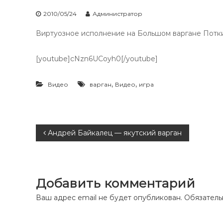
2010/05/24
Администратор
Виртуозное исполнение на Большом варгане Потк
[youtube]cNzn6UCoyh0[/youtube]
,
,
Видео
варган
Видео
игра
Н
Андрей Байкалец — якутский варган
а
в
Добавить комментарий
и
Ваш адрес email не будет опубликован.
Обязатель