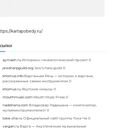
ttps://kartapobedy.ru/
сылки
aymakh.ru
Историко-генеалогический проект 0
jewsharpguild.org
Jew’s harp guild 0
khomus.info
Варганная Речь — истории о варгане,
рассказанные самим инструментом 0
khomus.ru
Якутские хомусы 0
mouthmusic.com
Mouth Music Press 0
nadishana.com
Владисвар Надишана — композитор,
мультиинструменталист 0
toke-cha.ru
Официальный сайт группы Токэ-Ча 0
vargan.ru
Варга — Акустические музыкальные