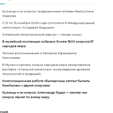
Кузнецы и их хомусы: традиционные мотивы Нюргустана
Уварова
С 12 по 13 ноября 2026 года состоится III Международный
симпозиум «Создавая будущее»
Алтайский металлический варган — темир-комус
В музейной коллекции собрано более 1800 хомусов 57
народов мира
Теплые воспоминания о Михаиле Ефимовиче
Николаеве
В Музее и Центре хомуса народов мира представлена
выставка «Стальной ренессанс: возрождение древних
технологий и традиций»
Композиционная работа «Былыргыны саппыт былыты
быыһынан» с двумя хомусами
Кузнецы и их хомусы: Александр Рудых — мастер чьи
хомусы звучат по всему миру
рхив