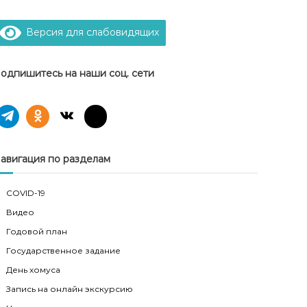
Версия для слабовидящих
одпишитесь на наши соц. сети
авигация по разделам
COVID-19
Видео
Годовой план
Государственное задание
День хомуса
Запись на онлайн экскурсию