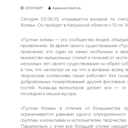
2010/06/17
Администратор
Сегодня (10.06.10) открывается восьмой по сче
Холмы». Он пройдет в Калужской области с 10 по 1
«Пустые холмы» — это сообщество людей, объеди
проявлениях. За время своего существования «Пу
признание, это один из самых необычных и ярк
множество музыкальных стилей и течений от экспер
несколько лет своего существования он обрел со
в том, что несмотря ни на что и вопреки всему 
творческие коллективы также работают без гоно
добровольных пожертвований друзей фестиваля, 
гостей. Команда волонтеров делает все — от
последнего мешка мусора.
«Пустые Холмы» в отличие от большинства п
ограничивается рамками одного определенного
группам, коллективам и исполнителям, творчество
Параллельно с этим все больший отклик находя