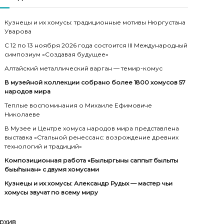
Кузнецы и их хомусы: традиционные мотивы Нюргустана
Уварова
С 12 по 13 ноября 2026 года состоится III Международный
симпозиум «Создавая будущее»
Алтайский металлический варган — темир-комус
В музейной коллекции собрано более 1800 хомусов 57
народов мира
Теплые воспоминания о Михаиле Ефимовиче
Николаеве
В Музее и Центре хомуса народов мира представлена
выставка «Стальной ренессанс: возрождение древних
технологий и традиций»
Композиционная работа «Былыргыны саппыт былыты
быыһынан» с двумя хомусами
Кузнецы и их хомусы: Александр Рудых — мастер чьи
хомусы звучат по всему миру
рхив