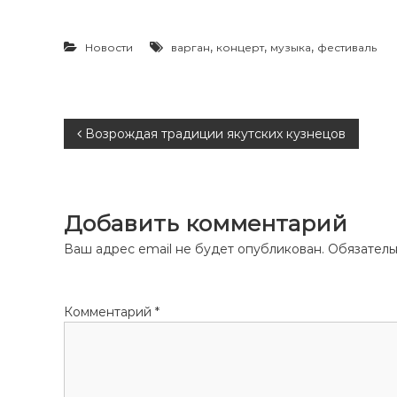
,
,
,
Новости
варган
концерт
музыка
фестиваль
Н
Возрождая традиции якутских кузнецов
а
в
Добавить комментарий
и
Ваш адрес email не будет опубликован.
Обязатель
г
Комментарий
*
а
ц