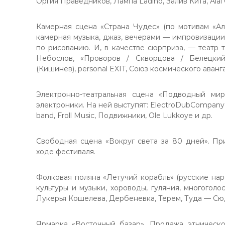
Оргия Праведников, Лампа Ladino, Залив Кита, Alai O
Камерная сцена «Страна Чудес» (по мотивам «Ал
камерная музыка, джаз, вечерами — импровизации
по рисованию. И, в качестве сюрприза, — театр 
Небослов, «Проворов / Скворцова / Белецкий»
(Кишинев), personal EXIT, Союз космического аванг
Электронно-театральная сцена «Подводный ми
электроники. На ней выступят: ElectroDubCompany, 
band, Froll Music, Подвижники, Ole Lukkoye и др.
Свободная сцена «Вокруг света за 80 дней». Пр
ходе фестиваля.
Фолковая поляна «Летучий корабль» (русские на
культуры и музыки, хороводы, гуляния, многоголо
Лукерья Кошелева, Дербеневка, Терем, Туда — Сюд
Ярмарка «Восточный базар». Продажа этническо