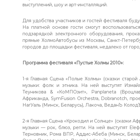
выступлений, шоу и арт-инсталляций.
Для удобства участников и гостей фестиваля буд
На платной основе гости смогут воспользоватьс
подзарядкой электронного оборудования, прока
прямые ХолмоАвтобусы из Москвы, Санкт-Петербу
городов до площадки фестиваля, недалеко от горо
Программа фестиваля «Пустые Холмы 2010»:
1-я Главная Сцена «Полые Холмы» (сказки старой 
музыки: фолк и этника. На ней выступят Измай
Теуникова & «КоМПОзит», Panplaneta (Вроцлав
Африканда, SymFusion Orchestra, Dobranotch, прое
НагУаль (Минск, Беларусь), Лакоча, ВеданЪ КолодЪ,
2-я Главная Сцена «Крокодил и Солнце» (сказки Аф
музыки — рок, блюз, регги. На ней выступят Eleф
Терновник, Рома ВПР, Аддис-Абеба (Минск, Белару