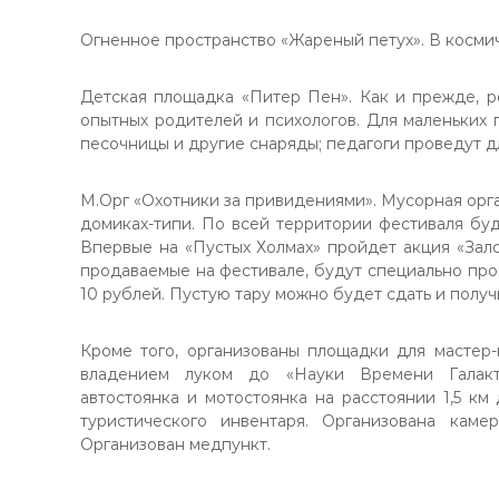
Огненное пространство «Жареный петух». В космич
Детская площадка «Питер Пен». Как и прежде, р
опытных родителей и психологов. Для маленьких 
песочницы и другие снаряды; педагоги проведут д
М.Орг «Охотники за привидениями». Мусорная орг
домиках-типи. По всей территории фестиваля бу
Впервые на «Пустых Холмах» пройдет акция «Зало
продаваемые на фестивале, будут специально про
10 рублей. Пустую тару можно будет сдать и получ
Кроме того, организованы площадки для мастер
владением луком до «Науки Времени Галакти
автостоянка и мотостоянка на расстоянии 1,5 к
туристического инвентаря. Организована каме
Организован медпункт.