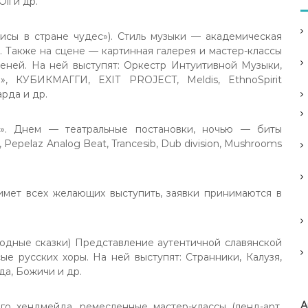
li и др.
исы в стране чудес»). Стиль музыки — академическая
. Также на сцене — картинная галерея и мастер-классы
теней. На ней выступят: Оркестр Интуитивной Музыки,
, КУБИКМАГГИ, EXIT PROJECT, Meldis, EthnoSpirit
арда и др.
р». Днем — театральные постановки, ночью — биты
Pepelaz Analog Beat, Trancesib, Dub division, Mushrooms
имет всех желающих выступить, заявки принимаются в
родные сказки) Представление аутентичной славянской
сые русских хоры. На ней выступят: Странники, Калузя,
а, Божичи и др.
А
го хендмейда, ремесленные мастер-классы (ленд-арт,