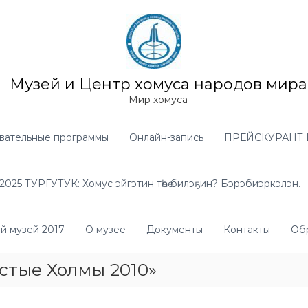
Музей и Центр хомуса народов мира
Мир хомуса
вательные программы
Онлайн-запись
ПРЕЙСКУРАНТ 
025 ТУРГУТУК: Хомус эйгэтин төһө билэҕин? Бэрэбиэркэлэн.
й музей 2017
О музее
Документы
Контакты
Обр
стые Холмы 2010»