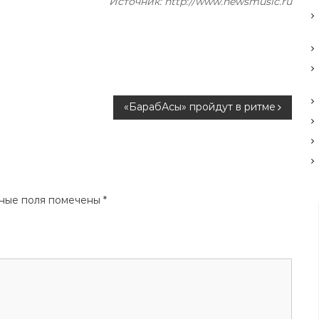
Источник: http://www.newsmusic.ru
«БарабАсы» пройдут в ритме
ные поля помечены
*