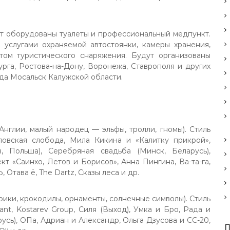
ут оборудованы туалеты и профессиональный медпункт.
я услугами охраняемой автостоянки, камеры хранения,
том туристического снаряжения. Будут организованы
рга, Ростова-на-Дону, Воронежа, Ставрополя и других
да Мосальск Калужской области.
Англии, малый народец — эльфы, тролли, гномы). Стиль
ловская слобода, Мила Кикина и «Калитку прикрой»,
, Польша), Серебряная свадьба (Минск, Беларусь),
кт «Саинхо, Летов и Борисов», Анна Пингина, Ва-та-га,
 Отава ё, The Dartz, Сказы леса и др.
рики, крокодилы, орнаменты, солнечные символы). Стиль
ant, Kostarev Group, Силя (Выход), Умка и Бро, Рада и
сь), ОПа, Адриан и Александр, Ольга Дзусова и СС-20,
П