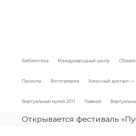
П
е
р
е
й
т
и
к
с
о
Библиотека
Международный центр
Образо
д
е
р
Проекты
Фотогалерея
Хомусный диктант — 2
ж
и
м
Виртуальный музей 2011
Главная
Виртуальны
о
м
Открывается фестиваль «Пу
у