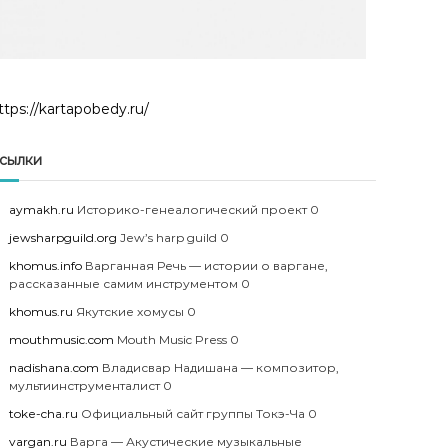
ttps://kartapobedy.ru/
сылки
aymakh.ru
Историко-генеалогический проект 0
jewsharpguild.org
Jew’s harp guild 0
khomus.info
Варганная Речь — истории о варгане,
рассказанные самим инструментом 0
khomus.ru
Якутские хомусы 0
mouthmusic.com
Mouth Music Press 0
nadishana.com
Владисвар Надишана — композитор,
мультиинструменталист 0
toke-cha.ru
Официальный сайт группы Токэ-Ча 0
vargan.ru
Варга — Акустические музыкальные