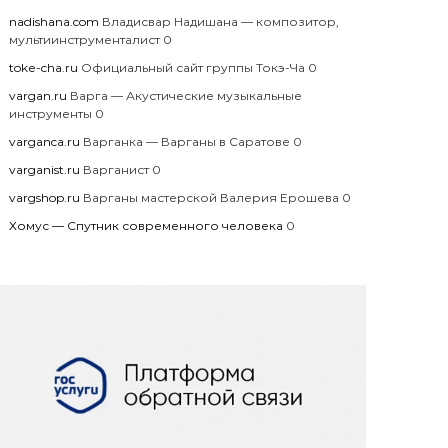
nadishana.com
Владисвар Надишана — композитор,
мультиинструменталист 0
toke-cha.ru
Официальный сайт группы Токэ-Ча 0
vargan.ru
Варга — Акустические музыкальные
инструменты 0
varganca.ru
Варганка — Варганы в Саратове 0
varganist.ru
Варганист 0
vargshop.ru
Варганы мастерской Валерия Ерошева 0
Хомус — Спутник современного человека
0