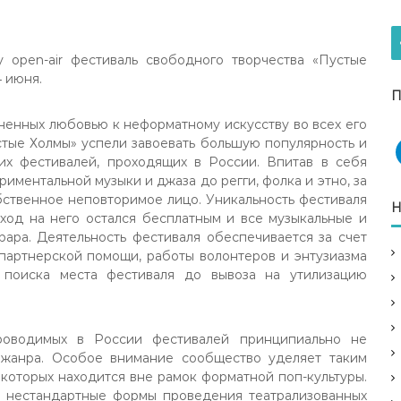
ту open-air фестиваль свободного творчества «Пустые
4 июня.
П
ненных любовью к неформатному искусству во всех его
стые Холмы» успели завоевать большую популярность и
их фестивалей, проходящих в России. Впитав в себя
иментальной музыки и джаза до регги, фолка и этно, за
бственное неповторимое лицо. Уникальность фестиваля
Н
вход на него остался бесплатным и все музыкальные и
рара. Деятельность фестиваля обеспечивается за счет
партнерской помощи, работы волонтеров и энтузиазма
 поиска места фестиваля до вывоза на утилизацию
роводимых в России фестивалей принципиально не
 жанра. Особое внимание сообщество уделяет таким
 которых находится вне рамок форматной поп-культуры.
т нестандартные формы проведения театрализованных