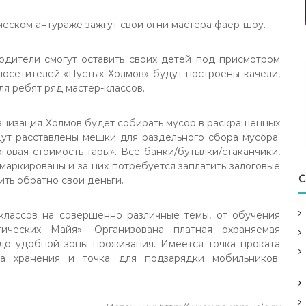
еском антураже зажгут свои огни мастера фаер-шоу.
одители смогут оставить своих детей под присмотром
посетителей «Пустых Холмов» будут построены качели,
ля ребят ряд мастер-классов.
анизация Холмов будет собирать мусор в раскрашенных
дут расставлены мешки для раздельного сбора мусора.
говая стоимость тары». Все банки/бутылки/стаканчики,
маркированы и за них потребуется заплатить залоговые
С
ить обратно свои деньги.
-классов на совершенно различные темы, от обучения
ческих Майя». Организована платная охраняемая
м до удобной зоны проживания. Имеется точка проката
ра хранения и точка для подзарядки мобильников.