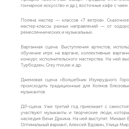
гончарное искусство и др.), восточные кафе с чаем
Поляна мастер — классов «7 ветров». Сказочное
мастер-классы разных направлений — от оздоров
ремесленнических и музыкальных.
Варганная сцена. Выступления артистов, испол
обучение игре на варгане, коллективные варга
конкурс исполнительского мастерства. На ней вы
Турбодзен, Grey mouse и др.
Джемовая сцена «Волшебник Изумрудного Город
происходить традиционные для Холмов блюзовы
музыкантов.
ДР-сцена. Уже третий год приезжает с самосто
участвуют музыканты и творческие люди, котор
наследия Вени Дркина. На ней выступят: Михаил 
Оптимальный вариант, Алексей Вдовин, Улица Мира