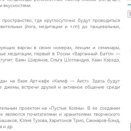
 и вкусностями.
А
р
 пространство, где круглосуточно будут проводиться
х
ительных (йога, медитации и т.пп) до танцевальных,
и
в
ьзующих варган в своих номерах, лекции и семинары,
нные медитации, первый в Росии «Варганный Баттл» —
ступят: Баян Ширянов, Ольга Шотландия, Каан Кэрэдэ,
а» на базе Арт-кафе «Калиф — Аист». Здесь будут
е джемы, встречи друзей и активное общение среди
ятельным проектом на «Пустые Холмы». В ее создании
ые являются почитателями и хранителями творческого
Башаков, Юлия Тузова, Харитонов Трио, Сакмаров-Бэнд,
 и др.