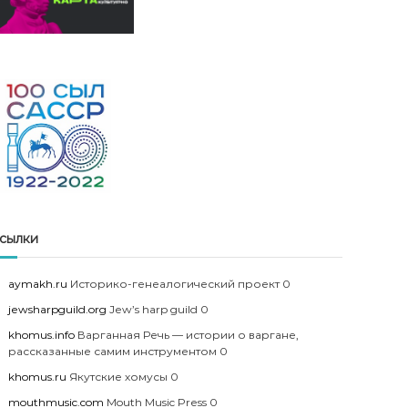
сылки
aymakh.ru
Историко-генеалогический проект 0
jewsharpguild.org
Jew’s harp guild 0
khomus.info
Варганная Речь — истории о варгане,
рассказанные самим инструментом 0
khomus.ru
Якутские хомусы 0
mouthmusic.com
Mouth Music Press 0