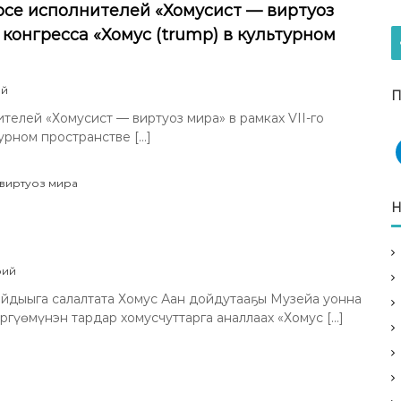
се исполнителей «Хомусист — виртуоз
конгресса «Хомус (trump) в культурном
н
ий
П
а
елей «Хомусист — виртуоз мира» в рамках VII-го
П
урном пространстве […]
о
л
о
виртуоз мира
ж
е
Н
н
и
е
О
н
рий
I
а
айдыыга салалтата Хомус Аан дойдутааҕы Музейа уонна
I
Х
М
гүѳмүнэн тардар хомусчуттарга аналлаах «Хомус […]
о
е
м
ж
у
д
с
у
д
н
ь