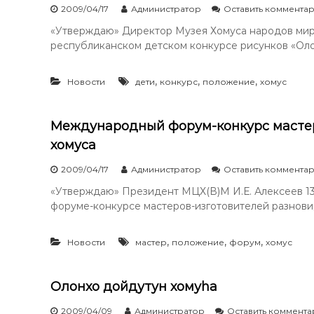
2009/04/17
Администратор
Оставить коммента
«Утверждаю» Директор Музея Хомуса народов мир
республиканском детском конкурсе рисунков «Оло
,
,
,
Новости
дети
конкурс
положение
хомус
Международный форум-конкурс мастер
хомуса
2009/04/17
Администратор
Оставить коммента
«Утверждаю» Президент МЦХ(В)М И.Е. Алексеев
форуме-конкурсе мастеров-изготовителей разновидн
,
,
,
Новости
мастер
положение
форум
хомус
Олонхо дойдутун хомуhа
2009/04/09
Администратор
Оставить коммент