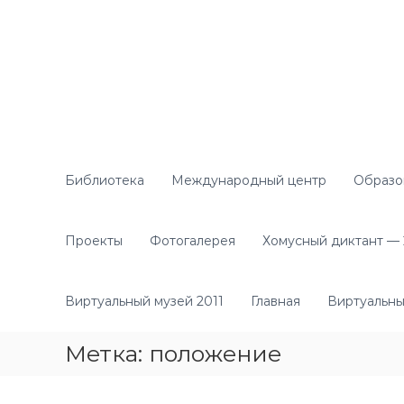
П
е
р
е
й
т
и
к
с
о
Библиотека
Международный центр
Образо
д
е
р
Проекты
Фотогалерея
Хомусный диктант — 2
ж
и
м
Виртуальный музей 2011
Главная
Виртуальны
о
м
Метка:
положение
у