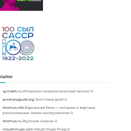
сылки
aymakh.ru
Историко-генеалогический проект 0
jewsharpguild.org
Jew’s harp guild 0
khomus.info
Варганная Речь — истории о варгане,
рассказанные самим инструментом 0
khomus.ru
Якутские хомусы 0
mouthmusic.com
Mouth Music Press 0