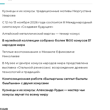
Кузнецы и их хомусы: традиционные мотивы Нюргустана
Уварова
С 12 по 13 ноября 2026 года состоится III Международный
симпозиум «Создавая будущее»
Алтайский металлический варган — темир-комус
В музейной коллекции собрано более 1800 хомусов 57
народов мира
Теплые воспоминания о Михаиле Ефимовиче
Николаеве
В Музее и Центре хомуса народов мира представлена
выставка «Стальной ренессанс: возрождение древних
технологий и традиций»
Композиционная работа «Былыргыны саппыт былыты
быыһынан» с двумя хомусами
Кузнецы и их хомусы: Александр Рудых — мастер чьи
хомусы звучат по всему миру
рхив