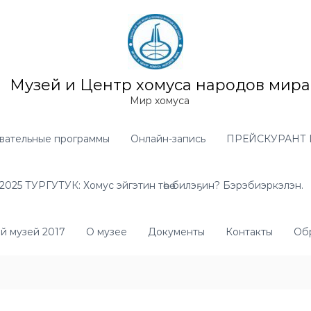
Музей и Центр хомуса народов мира
Мир хомуса
вательные программы
Онлайн-запись
ПРЕЙСКУРАНТ 
025 ТУРГУТУК: Хомус эйгэтин төһө билэҕин? Бэрэбиэркэлэн.
й музей 2017
О музее
Документы
Контакты
Обр