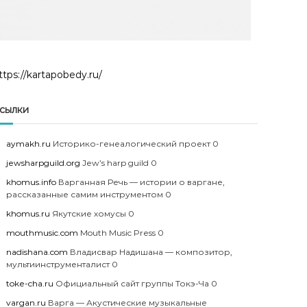
ttps://kartapobedy.ru/
сылки
aymakh.ru
Историко-генеалогический проект 0
jewsharpguild.org
Jew’s harp guild 0
khomus.info
Варганная Речь — истории о варгане,
рассказанные самим инструментом 0
khomus.ru
Якутские хомусы 0
mouthmusic.com
Mouth Music Press 0
nadishana.com
Владисвар Надишана — композитор,
мультиинструменталист 0
toke-cha.ru
Официальный сайт группы Токэ-Ча 0
vargan.ru
Варга — Акустические музыкальные