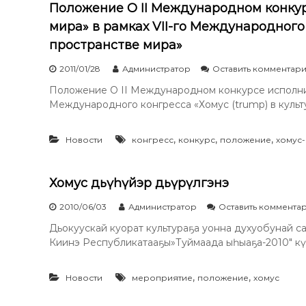
Положение О II Международном конкур
мира» в рамках VII-го Международного 
пространстве мира»
2011/01/28
Администратор
Оставить комментар
Положение О II Международном конкурсе исполнит
Международного конгресса «Хомус (trump) в культ
,
,
,
Новости
конгресс
конкурс
положение
хомус-
Хомус дьүһүйэр дьүрүлгэнэ
2010/06/03
Администратор
Оставить коммента
Дьокуускай куорат культураҕа уонна духуобунай с
Киинэ Республикатааҕы»Туймаада ыһыаҕа-2010″ күр
,
,
Новости
мероприятие
положение
хомус