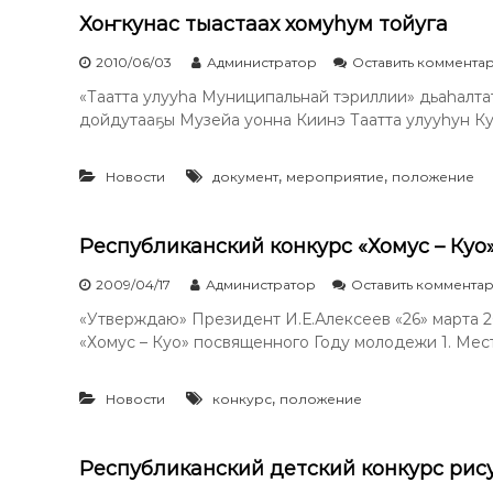
Хоҥкунас тыастаах хомуhум тойуга
2010/06/03
Администратор
Оставить коммента
«Таатта улууhа Муниципальнай тэриллии» дьаhалта
дойдутааҕы Музейа уонна Киинэ Таатта улууhун Ку
,
,
Новости
документ
мероприятие
положение
Республиканский конкурс «Хомус – Ку
2009/04/17
Администратор
Оставить коммента
«Утверждаю» Президент И.Е.Алексеев «26» марта
«Хомус – Куо» посвященного Году молодежи 1. Мест
,
Новости
конкурс
положение
Республиканский детский конкурс рис