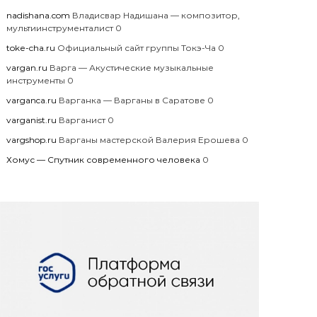
nadishana.com
Владисвар Надишана — композитор,
мультиинструменталист 0
toke-cha.ru
Официальный сайт группы Токэ-Ча 0
vargan.ru
Варга — Акустические музыкальные
инструменты 0
varganca.ru
Варганка — Варганы в Саратове 0
varganist.ru
Варганист 0
vargshop.ru
Варганы мастерской Валерия Ерошева 0
Хомус — Спутник современного человека
0