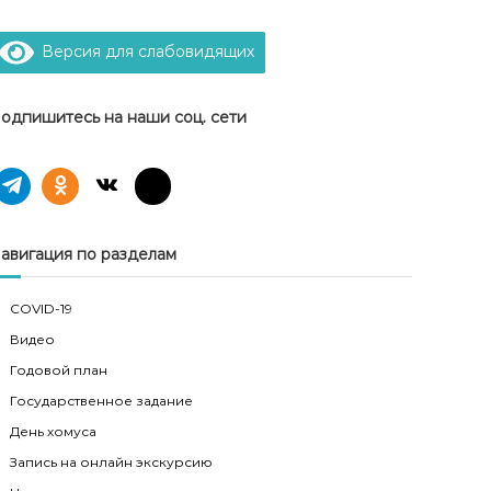
Версия для слабовидящих
одпишитесь на наши соц. сети
авигация по разделам
COVID-19
Видео
Годовой план
Государственное задание
День хомуса
Запись на онлайн экскурсию